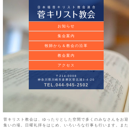
お知らせ
集会案内
牧師から＆教会の沿革
教会案内
アクセス
・
〒214-0008
神奈川県川崎市多摩区菅北浦3-4-20
TEL.044-945-2502
菅キリスト教会は、ゆったりとした空間で多くのみなさんをお迎
集いの場。日曜礼拝をはじめ、いろいろな行事も行います。また