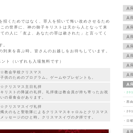
を招くためではなく、罪人を招いて悔い改めさせるため
むこの世界に、神の御子キリストは天から人となって来
べての人に「友よ、あなたの罪は赦された」と言ってく
す。
の到来を喜ぶ時。皆さんのお越しをお待ちしています。
イベント（いずれも入場無料です）
☆教会学校クリスマス
子供のためのプログラム。ゲームやプレゼントも。
☆クリスマス主日礼拝
キリストの降誕の礼拝。礼拝後は教会員が持ち寄ったお祝
・20
いの昼食会があります。
・西
☆クリスマスイヴ礼拝
・20
燭火のもと聖歌隊によるクリスマスキャロルとクリスマス
メッセージのひと時。クリスマスイヴの夕拝です。
・日