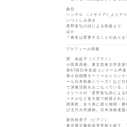
曲目
ヘンデル 《メサイア》よりア
いつくしみ深き
星野富弘の詩による歌曲より
ほか
＊曲名は変更することがありま
プロフィール情報
西 由起子（ソプラノ）
小田原高校、東京芸術大学音楽
第67回日本音楽コンクール声
第６回国際モーツァルトコンク
ール日本歌曲シリーズ》など日
て演奏活動をおこなっている。
リリースの「星野富弘詩による
ーナルなど各方面で絶賛された
讃美歌」全５巻に渡り独唱・重
び玉川大学講師。日本演奏連盟
新田裕里子（ピアノ）
東京都立藝術高等学校を経て、フ