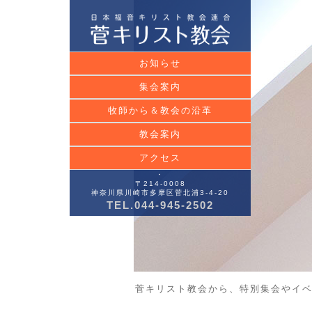
お知らせ
集会案内
牧師から＆教会の沿革
教会案内
アクセス
・
〒214-0008
神奈川県川崎市多摩区菅北浦3-4-20
TEL.044-945-2502
菅キリスト教会から、特別集会やイ