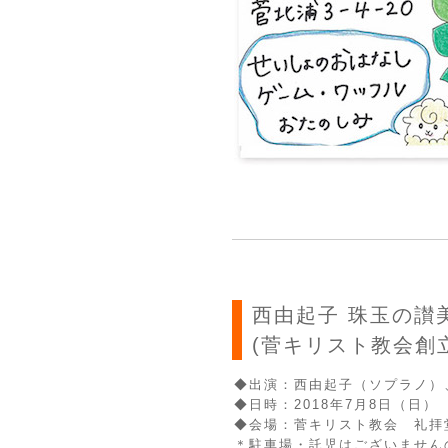
西由起子 珠玉の讃
(菅キリスト教会創
◆出演：西由起子（ソプラノ）
◆日時：2018年7月8日（日） 開
◆会場：菅キリスト教会 礼拝
＊駐車場・託児はございません