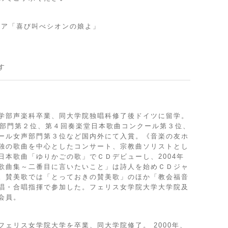
リア「喜び叫べシオンの娘よ」
す
学部声楽科卒業、同大学院独唱科修了後ドイツに留学。
楽部門第２位、第４回奏楽堂日本歌曲コンクール第３位、
ール女声部門第３位など国内外にて入賞。《音楽の友ホ
独の歌曲を中心としたコンサート、宗教曲ソリストとし
日本歌曲「ゆりかごの歌」でＣＤデビューし、2004年
歌曲集～二番目に言いたいこと」は詩人を始めＣＤジャ
。賛美歌では「とっておきの賛美歌」のほか「教会福音
唱・合唱指揮で参加した。フェリス女学院大学大学院及
会員。
ェリス女学院大学を卒業、同大学院修了。 2000年、